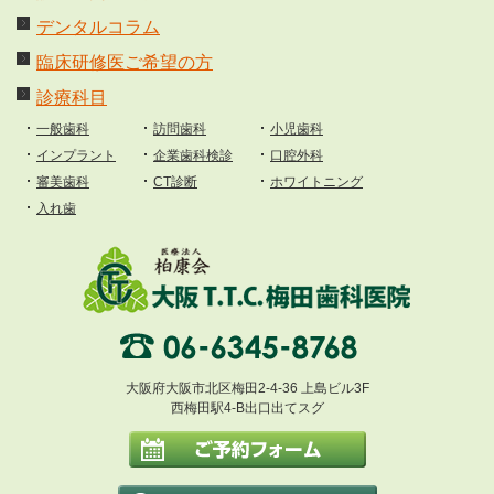
デンタルコラム
臨床研修医ご希望の方
診療科目
一般歯科
訪問歯科
小児歯科
インプラント
企業歯科検診
口腔外科
審美歯科
CT診断
ホワイトニング
入れ歯
大阪府大阪市北区梅田2-4-36 上島ビル3F
西梅田駅4-B出口出てスグ