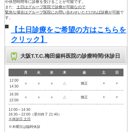
や休憩時間等に診療を受けることが可能です。
また、
土日はグループ医院で診療が可能なので
緊急な場合はグループ医院にお問い合わせいただければ診療が可能
で
す。
【土日診療をご希望の方はこちらを
クリック】
大阪T.T.C.梅田歯科医院の診療時間/休診日
月
火
水
木
金
土
日
12:00
○
○
○
△
矯正
×
×
|
14:30
16:30
○
○
○
△
矯正
×
×
|
22:00
12:00～14:30
16:30～22:00（受付終了 21:40）
※休診日 土日
※木曜日は臨時休診