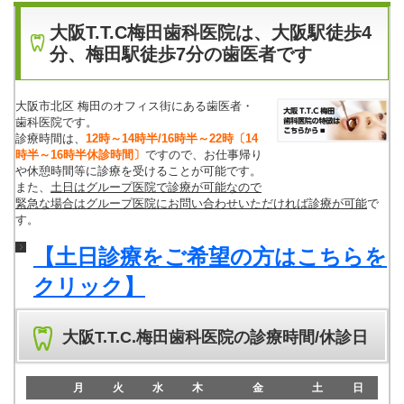
大阪T.T.C梅田歯科医院は、大阪駅徒歩4
分、梅田駅徒歩7分の歯医者です
大阪市北区 梅田のオフィス街にある歯医者・
歯科医院です。
診療時間は、
12時～14時半/16時半～22時
〔14
時半～16時半休診時間〕
ですので、お仕事帰り
や休憩時間等に診療を受けることが可能です。
また、
土日はグループ医院で診療が可能なので
緊急な場合はグループ医院にお問い合わせいただければ診療が可能
で
す。
【土日診療をご希望の方はこちらを
クリック】
大阪T.T.C.梅田歯科医院の診療時間/休診日
月
火
水
木
金
土
日