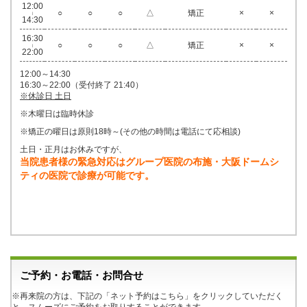
12:00
○
○
○
△
矯正
×
×
|
14:30
16:30
○
○
○
△
矯正
×
×
|
22:00
12:00～14:30
16:30～22:00（受付終了 21:40）
※休診日 土日
※木曜日は臨時休診
※矯正の曜日は原則18時～(その他の時間は電話にて応相談)
土日・正月はお休みですが、
当院患者様の緊急対応はグループ医院の布施・大阪ドームシ
ティの医院で診療が可能です。
ご予約・お電話・お問合せ
※再来院の方は、下記の「ネット予約はこちら」をクリックしていただく
と、スムーズにご予約をお取りすることができます。