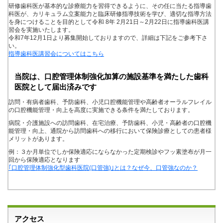
研修歯科医が基本的な診療能力を習得できるように、その任に当たる指導歯
科医が、カリキュラム立案能力と臨床研修指導技術を学び、適切な指導方法
を身につけることを目的として令和 8年 2月21日～2月22日に指導歯科医講
習会を実施いたします。
令和7年12月1日より募集開始しておりますので、詳細は下記をご参考下さ
い。
指導歯科医講習会についてはこちら
当院は、口腔管理体制強化加算の施設基準を満たした歯科
医院として届出済みです
訪問・有病者歯科、予防歯科、小児口腔機能管理や高齢者オーラルフレイル
の口腔機能管理・向上を高度に実施できる条件を満たしております。
病院・介護施設への訪問歯科、在宅治療、予防歯科、小児・高齢者の口腔機
能管理・向上、通院から訪問歯科への移行において保険診療としての患者様
メリットがあります。
例：３か月単位でしか保険適応にならなかった定期検診やフッ素塗布が月一
回から保険適応となります
｢口腔管理体制強化型歯科医院(口管強)｣とは？なぜ今、口管強なのか？
アクセス