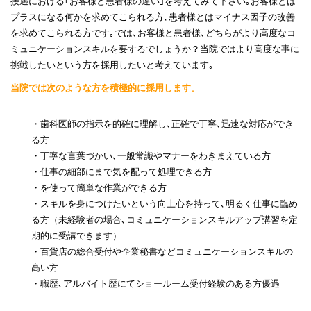
接遇における｢お客様と患者様の違い｣を考えてみて下さい｡お客様とは
プラスになる何かを求めてこられる方､患者様とはマイナス因子の改善
を求めてこられる方です｡では､お客様と患者様､どちらがより高度なコ
ミュニケーションスキルを要するでしょうか？当院ではより高度な事に
挑戦したいという方を採用したいと考えています｡
当院では次のような方を積極的に採用します。
・歯科医師の指示を的確に理解し､正確で丁寧､迅速な対応ができ
る方
・丁寧な言葉づかい､一般常識やマナーをわきまえている方
・仕事の細部にまで気を配って処理できる方
・を使って簡単な作業ができる方
・スキルを身につけたいという向上心を持って､明るく仕事に臨め
る方（未経験者の場合､コミュニケーションスキルアップ講習を定
期的に受講できます）
・百貨店の総合受付や企業秘書などコミュニケーションスキルの
高い方
・職歴､アルバイト歴にてショールーム受付経験のある方優遇