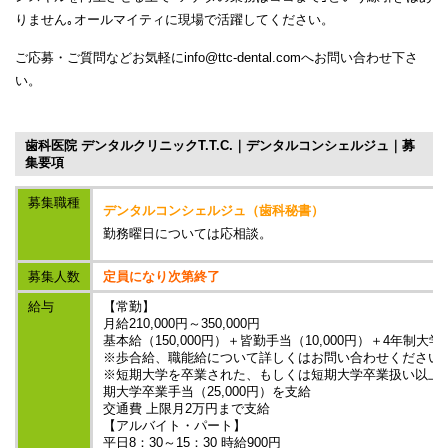
りません｡オールマイティに現場で活躍してください。
ご応募・ご質問などお気軽にinfo@ttc-dental.comへお問い合わせ下さ
い。
歯科医院 デンタルクリニックT.T.C.｜デンタルコンシェルジュ｜募
集要項
募集職種
デンタルコンシェルジュ（歯科秘書）
勤務曜日については応相談。
募集人数
定員になり次第終了
給与
【常勤】
月給210,000円～350,000円
基本給（150,000円）＋皆勤手当（10,000円）＋4年制大
※歩合給、職能給について詳しくはお問い合わせください
※短期大学を卒業された、もしくは短期大学卒業扱い以上
期大学卒業手当（25,000円）を支給
交通費 上限月2万円まで支給
【アルバイト・パート】
平日8：30～15：30 時給900円