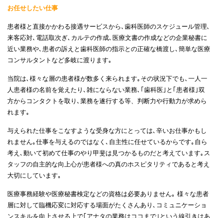
お任せしたい仕事
患者様と直接かかわる接遇サービスから､歯科医師のスケジュール管理､
来客応対､電話取次ぎ､カルテの作成､医療文書の作成などの企業秘書に
近い業務や､患者の訴えと歯科医師の指示との正確な橋渡し､簡単な医療
コンサルタントなど多岐に渡ります｡
当院は､様々な層の患者様が数多く来られます｡その状況下でも､一人一
人患者様の名前を覚えたり､雑にならない業務､｢歯科医｣と｢患者様｣双
方からコンタクトを取り､業務を遂行する等、判断力や行動力が求めら
れます｡
与えられた仕事をこなすような受身な方にとっては､辛いお仕事かもし
れません｡仕事を与えるのではなく､自主性に任せているからです｡自ら
考え､動いて初めて仕事のやり甲斐は見つかるものだと考えています｡ス
タッフの自主的な向上心が患者様への真のホスピタリティであると考え
大切にしています｡
医療事務経験や医療秘書検定などの資格は必要ありません｡ 様々な患者
層に対して臨機応変に対応する場面がたくさんあり､コミュニケーショ
ンスキルを向上させる上で｢アナタの業務はココまで｣という線引きはあ