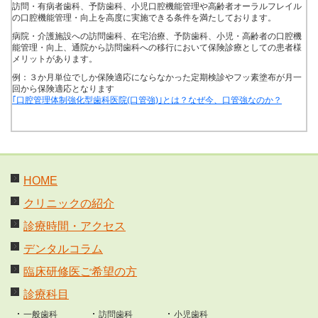
訪問・有病者歯科、予防歯科、小児口腔機能管理や高齢者オーラルフレイル
の口腔機能管理・向上を高度に実施できる条件を満たしております。
病院・介護施設への訪問歯科、在宅治療、予防歯科、小児・高齢者の口腔機
能管理・向上、通院から訪問歯科への移行において保険診療としての患者様
メリットがあります。
例：３か月単位でしか保険適応にならなかった定期検診やフッ素塗布が月一
回から保険適応となります
｢口腔管理体制強化型歯科医院(口管強)｣とは？なぜ今、口管強なのか？
HOME
クリニックの紹介
診療時間・アクセス
デンタルコラム
臨床研修医ご希望の方
診療科目
一般歯科
訪問歯科
小児歯科