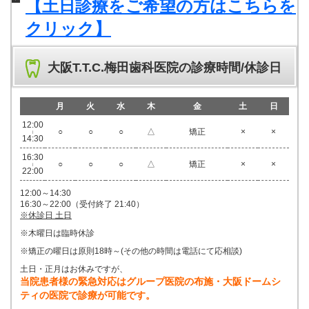
【土日診療をご希望の方はこちらを
クリック】
大阪T.T.C.梅田歯科医院の診療時間/休診日
月
火
水
木
金
土
日
12:00
○
○
○
△
矯正
×
×
|
14:30
16:30
○
○
○
△
矯正
×
×
|
22:00
12:00～14:30
16:30～22:00（受付終了 21:40）
※休診日 土日
※木曜日は臨時休診
※矯正の曜日は原則18時～(その他の時間は電話にて応相談)
土日・正月はお休みですが、
当院患者様の緊急対応はグループ医院の布施・大阪ドームシ
ティの医院で診療が可能です。