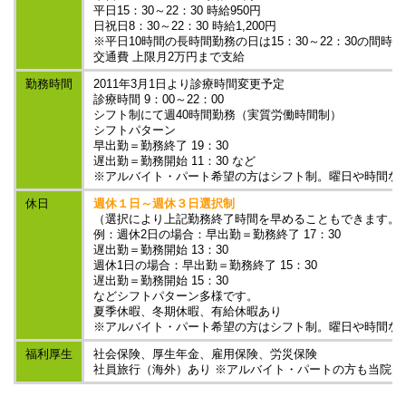
平日15：30～22：30 時給950円
日祝日8：30～22：30 時給1,200円
※平日10時間の長時間勤務の日は15：30～22：30の間時給1
交通費 上限月2万円まで支給
勤務時間
2011年3月1日より診療時間変更予定
診療時間 9：00～22：00
シフト制にて週40時間勤務（実質労働時間制）
シフトパターン
早出勤＝勤務終了 19：30
遅出勤＝勤務開始 11：30 など
※アルバイト・パート希望の方はシフト制。曜日や時間な
休日
週休１日～週休３日選択制
（選択により上記勤務終了時間を早めることもできます。
例：週休2日の場合：早出勤＝勤務終了 17：30
遅出勤＝勤務開始 13：30
週休1日の場合：早出勤＝勤務終了 15：30
遅出勤＝勤務開始 15：30
などシフトパターン多様です。
夏季休暇、冬期休暇、有給休暇あり
※アルバイト・パート希望の方はシフト制。曜日や時間な
福利厚生
社会保険、厚生年金、雇用保険、労災保険
社員旅行（海外）あり ※アルバイト・パートの方も当院規